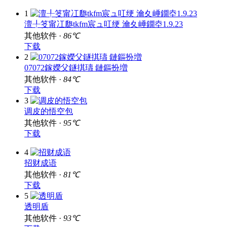
1
澶╀笅甯冮瓟tkfm宸ュ叿绠 瀹夊崜鐗坴1.9.23
其他软件 ·
86℃
下载
2
07072鎵嬫父鐩掑瓙 鏈鏂扮増
其他软件 ·
84℃
下载
3
调皮的悟空包
其他软件 ·
95℃
下载
4
招财成语
其他软件 ·
81℃
下载
5
透明盾
其他软件 ·
93℃
下载