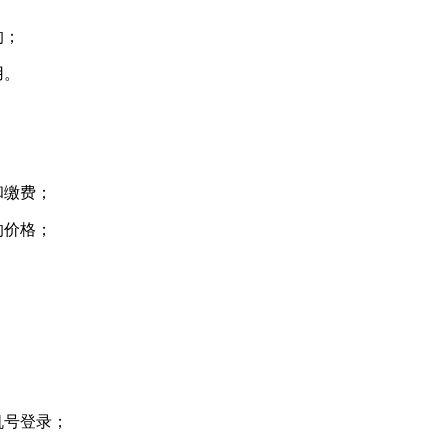
的；
用。
和缴费；
的价格；
机号登录；