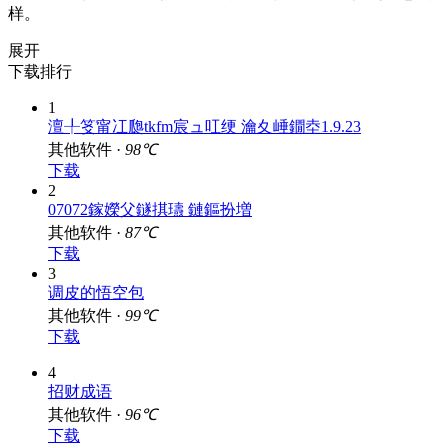
样。
展开
下载排行
1
澶╀笅甯冮瓟tkfm宸ュ叿绠 瀹夊崜鐗坴1.9.23
其他软件 ·
98℃
下载
2
07072鎵嬫父鐩掑瓙 鏈鏂扮増
其他软件 ·
87℃
下载
3
调皮的悟空包
其他软件 ·
99℃
下载
4
招财成语
其他软件 ·
96℃
下载