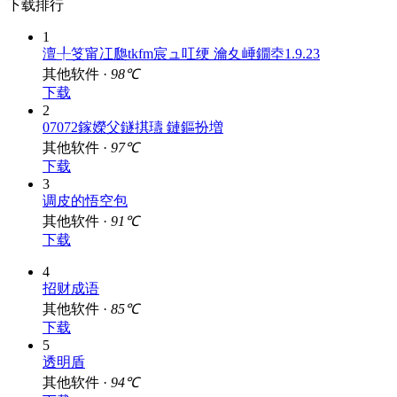
下载排行
1
澶╀笅甯冮瓟tkfm宸ュ叿绠 瀹夊崜鐗坴1.9.23
其他软件 ·
98℃
下载
2
07072鎵嬫父鐩掑瓙 鏈鏂扮増
其他软件 ·
97℃
下载
3
调皮的悟空包
其他软件 ·
91℃
下载
4
招财成语
其他软件 ·
85℃
下载
5
透明盾
其他软件 ·
94℃