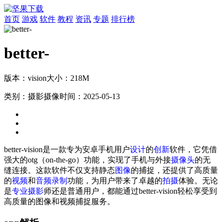
首页
游戏
软件
教程
资讯
专题
排行榜
better-
版本：vision
大小：218M
类别：摄影摄像
时间：2025-05-13
better-vision是一款专为安卓手机用户
设计
的
创新
软件，它凭借
强大的otg（on-the-go）功能，实现了手机与外接
摄像头
的无
缝连接。这款软件不仅支持静态
图像
的捕捉，还提供了高质量
的
视频
和
音频
录制
功能，为用户带来了卓越的
拍摄
体验。无论
是
专业
摄影
师还是普通用户，都能通过better-vision轻松享受到
高质量的图像和视频捕捉服务。