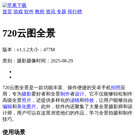
首页
游戏
软件
教程
资讯
专题
排行榜
720云图全景
版本：v1.1.2
大小：477M
类别：摄影摄像
时间：2025-08-29
720云图全景是一款功能丰富、操作便捷的安卓手机
拍照
应
用，专为
摄影
爱好者和全景
制作
者
设计
。它不仅能够轻松制作
高级全景
照片
，还提供多样化的
滤镜
和
特效
，让用户能够自由
编辑
和
美化
图片
。此外，软件内还聚集了大量全景摄影师和设
计师，用户可以在这里浏览他们的作品，学习全景拍摄和制作
技巧。
使用场景