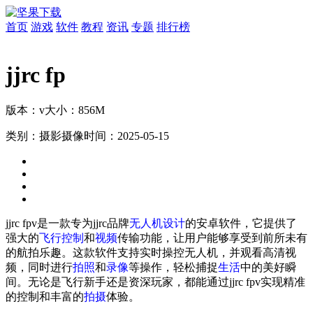
首页
游戏
软件
教程
资讯
专题
排行榜
jjrc fp
版本：v
大小：856M
类别：摄影摄像
时间：2025-05-15
jjrc fpv是一款专为jjrc品牌
无人机
设计
的安卓软件，它提供了
强大的
飞行
控制
和
视频
传输功能，让用户能够享受到前所未有
的航拍乐趣。这款软件支持实时操控无人机，并观看高清视
频，同时进行
拍照
和
录像
等操作，轻松捕捉
生活
中的美好瞬
间。无论是飞行新手还是资深玩家，都能通过jjrc fpv实现精准
的控制和丰富的
拍摄
体验。