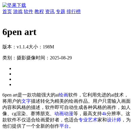
首页
游戏
软件
教程
资讯
专题
排行榜
6pen art
版本：v1.1.4
大小：198M
类别：摄影摄像
时间：2025-08-29
6pen art是一款功能强大的ai
绘画
软件，它利用先进的ai技术，
将用户的
文字
描述转化为精美的绘画作品。用户只需输入画面
内容和风格的描述，软件即可自动生成各种风格的画作，如人
像、cg渲染、赛博朋克、
动画
动漫
等，最高支持
4k
分辨率。这
款软件不仅适合绘画爱好者，也适合
专业
艺术
家和
设计师
，为
他们提供了一个全新的创作
平台
。